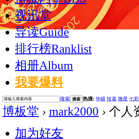
视讯堂
导读
Guide
排行榜
Ranklist
相册
Album
我要爆料
搜索
热搜:
华硕
技嘉
微星
七彩
搜索
博板堂
›
mark2000
›
个人
加为好友