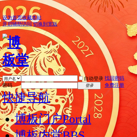
设为首页
收藏本站
开启辅助访问
切换到宽版
找回密码
自动登录
密码
免费注册
登录
快捷导航
博板门户
Portal
博板内堂
BBS