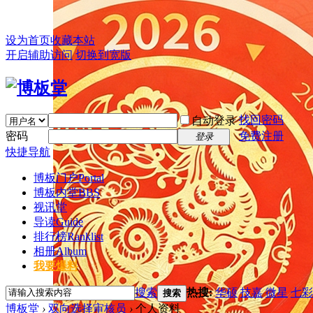
设为首页
收藏本站
开启辅助访问
切换到宽版
找回密码
自动登录
密码
免费注册
登录
快捷导航
博板门户
Portal
博板内堂
BBS
视讯堂
导读
Guide
排行榜
Ranklist
相册
Album
我要爆料
搜索
热搜:
华硕
技嘉
微星
七彩
搜索
博板堂
›
双向选择审核员
›
个人资料