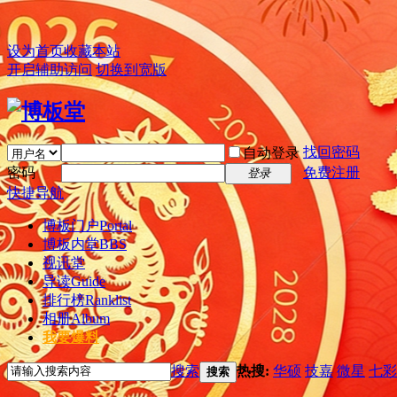
设为首页
收藏本站
开启辅助访问
切换到宽版
找回密码
自动登录
密码
免费注册
登录
快捷导航
博板门户
Portal
博板内堂
BBS
视讯堂
导读
Guide
排行榜
Ranklist
相册
Album
我要爆料
搜索
热搜:
华硕
技嘉
微星
七彩
搜索