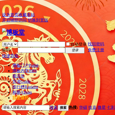
设为首页
收藏本站
开启辅助访问
切换到宽版
找回密码
自动登录
密码
免费注册
登录
快捷导航
博板门户
Portal
博板内堂
BBS
视讯堂
导读
Guide
排行榜
Ranklist
相册
Album
我要爆料
搜索
热搜:
华硕
技嘉
微星
七彩
搜索