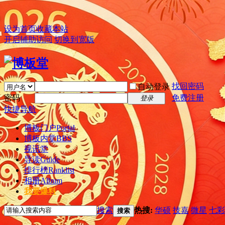
设为首页
收藏本站
开启辅助访问
切换到宽版
找回密码
自动登录
密码
免费注册
登录
快捷导航
博板门户
Portal
博板内堂
BBS
视讯堂
导读
Guide
排行榜
Ranklist
相册
Album
我要爆料
搜索
热搜:
华硕
技嘉
微星
七彩
搜索