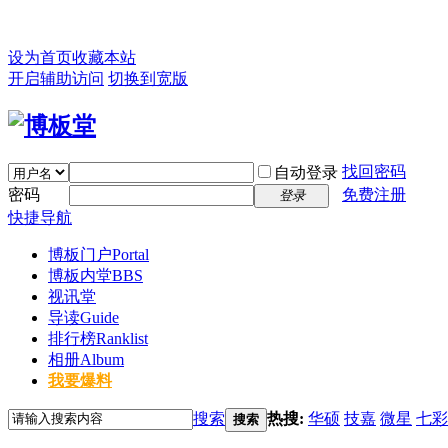
设为首页
收藏本站
开启辅助访问
切换到宽版
找回密码
自动登录
密码
免费注册
登录
快捷导航
博板门户
Portal
博板内堂
BBS
视讯堂
导读
Guide
排行榜
Ranklist
相册
Album
我要爆料
搜索
热搜:
华硕
技嘉
微星
七彩
搜索