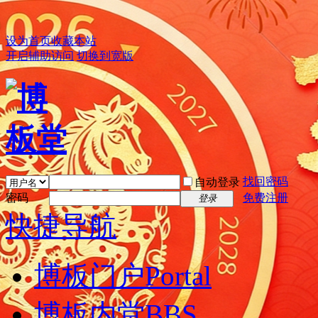
设为首页
收藏本站
开启辅助访问
切换到宽版
找回密码
自动登录
密码
免费注册
登录
快捷导航
博板门户
Portal
博板内堂
BBS