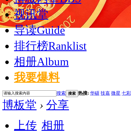
视讯堂
导读
Guide
排行榜
Ranklist
相册
Album
我要爆料
搜索
热搜:
华硕
技嘉
微星
七彩
搜索
博板堂
›
分享
上传
相册