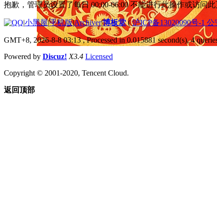
抱歉，管理员设置了每日 00:00-06:00 不能进行此操作或访
|
小黑屋
|
手机版
|
Archiver
|
博板堂
(
沪ICP备13020090号-1 
GMT+8, 2026-8-8 03:13
, Processed in 0.015881 second(s), 4 queries
Powered by
Discuz!
X3.4
Licensed
Copyright © 2001-2020, Tencent Cloud.
返回顶部