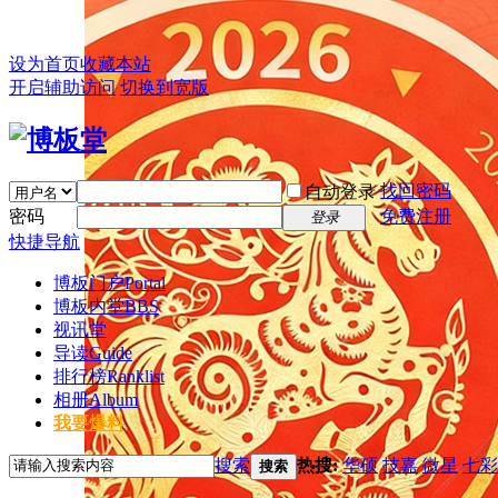
设为首页
收藏本站
开启辅助访问
切换到宽版
找回密码
自动登录
密码
免费注册
登录
快捷导航
博板门户
Portal
博板内堂
BBS
视讯堂
导读
Guide
排行榜
Ranklist
相册
Album
我要爆料
搜索
热搜:
华硕
技嘉
微星
七彩
搜索