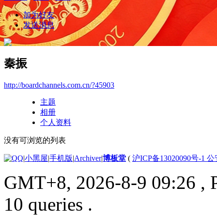
加为好友
发送消息
秦振
http://boardchannels.com.cn/?45903
主题
相册
个人资料
没有可浏览的列表
|
小黑屋
|
手机版
|
Archiver
|
博板堂
(
沪ICP备13020090号-1 
GMT+8, 2026-8-9 09:26
, 
10 queries .