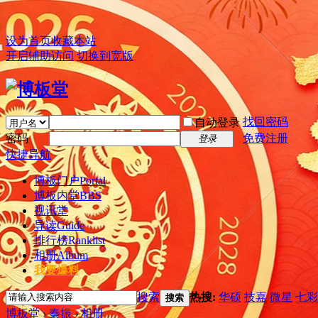
设为首页
收藏本站
开启辅助访问
切换到宽版
找回密码
自动登录
密码
免费注册
登录
快捷导航
博板门户
Portal
博板内堂
BBS
视讯堂
导读
Guide
排行榜
Ranklist
相册
Album
我要爆料
搜索
热搜:
华硕
技嘉
微星
七彩
搜索
博板堂
›
秦振
›
相册