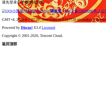
请先登录后才能继续浏览
|
小黑屋
|
手机版
|
Archiver
|
博板堂
(
沪ICP备13020090号-1 
GMT+8, 2026-8-7 07:29
, Processed in 0.017728 second(s), 4 queries
Powered by
Discuz!
X3.4
Licensed
Copyright © 2001-2020, Tencent Cloud.
返回顶部