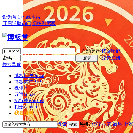
设为首页
收藏本站
开启辅助访问
切换到宽版
找回密码
自动登录
密码
免费注册
登录
快捷导航
博板门户
Portal
博板内堂
BBS
视讯堂
导读
Guide
排行榜
Ranklist
相册
Album
我要爆料
搜索
热搜:
华硕
技嘉
微星
七彩
搜索