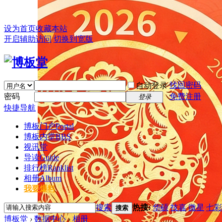
设为首页
收藏本站
开启辅助访问
切换到宽版
找回密码
自动登录
密码
免费注册
登录
快捷导航
博板门户
Portal
博板内堂
BBS
视讯堂
导读
Guide
排行榜
Ranklist
相册
Album
我要爆料
搜索
热搜:
华硕
技嘉
微星
七彩
搜索
博板堂
›
数据中心
›
相册