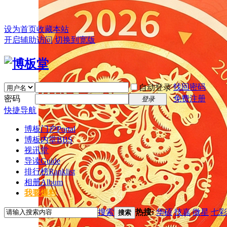
设为首页
收藏本站
开启辅助访问
切换到宽版
找回密码
自动登录
密码
免费注册
登录
快捷导航
博板门户
Portal
博板内堂
BBS
视讯堂
导读
Guide
排行榜
Ranklist
相册
Album
我要爆料
搜索
热搜:
华硕
技嘉
微星
七彩
搜索